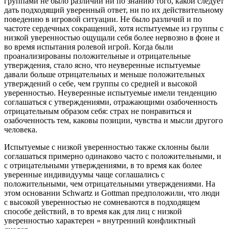
группами не было различий ни по знанию того, какой следует
дать подходящий уверенный ответ, ни по их действительному
поведению в игровой ситуации. Не было различий и по
частоте сердечных сокращений, хотя испытуемые из группы с
низкой уверенностью ощущали себя более нервозно в фоне и
во время испытания ролевой игрой. Когда были
проанализированы положительные и отрицательные
утверждения, стало ясно, что неуверенные испытуемые
давали больше отрицательных и меньше положительных
утверждений о себе, чем группы со средней и высокой
уверенностью. Неуверенные испытуемые имели тенденцию
соглашаться с утверждениями, отражающими озабоченность
отрицательным образом себя: страх не понравиться и
озабоченность тем, каковы позиции, чувства и мысли другого
человека.
Испытуемые с низкой уверенностью также склонны были
соглашаться примерно одинаково часто с положительными, и
с отрицательными утверждениями, в то время как более
уверенные индивидуумы чаще соглашались с
положительными, чем отрицательными утверждениями. На
этом основании Schwartz и Gottman предположили, что люди
с высокой уверенностью не сомневаются в подходящем
способе действий, в то время как для лиц с низкой
уверенностью характерен » внутренний конфликтный