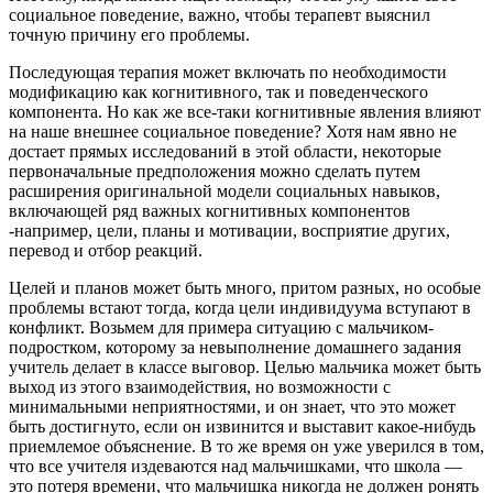
социальное поведение, важно, чтобы терапевт выяснил
точную причину его проблемы.
Последующая терапия может включать по необходимости
модификацию как когнитивного, так и поведенческого
компонента. Но как же все-таки когнитивные явления влияют
на наше внешнее социальное поведение? Хотя нам явно не
достает прямых исследований в этой области, некоторые
первоначальные предположения можно сделать путем
расширения оригинальной модели социальных навыков,
включающей ряд важных когнитивных компонентов
-например, цели, планы и мотивации, восприятие других,
перевод и отбор реакций.
Целей и планов может быть много, притом разных, но особые
проблемы встают тогда, когда цели индивидуума вступают в
конфликт. Возьмем для примера ситуацию с мальчиком-
подростком, которому за невыполнение домашнего задания
учитель делает в классе выговор. Целью мальчика может быть
выход из этого взаимодействия, но возможности с
минимальными неприятностями, и он знает, что это может
быть достигнуто, если он извинится и выставит какое-нибудь
приемлемое объяснение. В то же время он уже уверился в том,
что все учителя издеваются над мальчишками, что школа —
это потеря времени, что мальчишка никогда не должен ронять