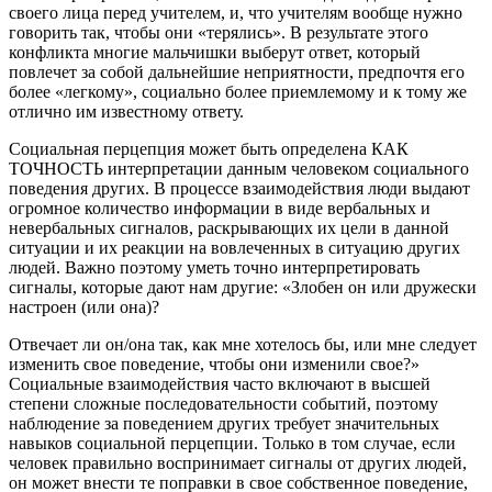
своего лица перед учителем, и, что учителям вообще нужно
говорить так, чтобы они «терялись». В результате этого
конфликта многие мальчишки выберут ответ, который
повлечет за собой дальнейшие неприятности, предпочтя его
более «легкому», социально более приемлемому и к тому же
отлично им известному ответу.
Социальная перцепция может быть определена КАК
ТОЧНОСТЬ интерпретации данным человеком социального
поведения других. В процессе взаимодействия люди выдают
огромное количество информации в виде вербальных и
невербальных сигналов, раскрывающих их цели в данной
ситуации и их реакции на вовлеченных в ситуацию других
людей. Важно поэтому уметь точно интерпретировать
сигналы, которые дают нам другие: «Злобен он или дружески
настроен (или она)?
Отвечает ли он/она так, как мне хотелось бы, или мне следует
изменить свое поведение, чтобы они изменили свое?»
Социальные взаимодействия часто включают в высшей
степени сложные последовательности событий, поэтому
наблюдение за поведением других требует значительных
навыков социальной перцепции. Только в том случае, если
человек правильно воспринимает сигналы от других людей,
он может внести те поправки в свое собственное поведение,