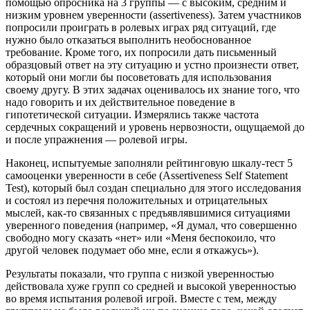
помощью опросника на 3 группы — с высоким, средним и
низким уровнем уверенности (assertiveness). Затем участников
попросили проиграть в ролевых играх ряд ситуаций, где
нужно было отказаться выполнить необоснованное
требование. Кроме того, их попросили дать письменный
образцовый ответ на эту ситуацию и устно произнести ответ,
который они могли бы посоветовать для использования
своему другу. В этих задачах оценивалось их знание того, что
надо говорить и их действительное поведение в
гипотетической ситуации. Измерялись также частота
сердечных сокращений и уровень нервозности, ощущаемой до
и после упражнения — ролевой игры.
Наконец, испытуемые заполняли рейтинговую шкалу-тест 5
самооценки уверенности в себе (Assertiveness Self Statement
Test), который был создан специально для этого исследования
и состоял из перечня положительных и отрицательных
мыслей, как-то связанных с предъявлявшимися ситуациями
уверенного поведения (например, «Я думал, что совершенно
свободно могу сказать «нет» или «Меня беспокоило, что
другой человек подумает обо мне, если я откажусь»).
Результаты показали, что группа с низкой уверенностью
действовала хуже групп со средней и высокой уверенностью
во время испытания ролевой игрой. Вместе с тем, между