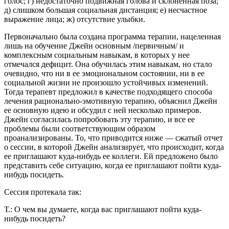
голос; г) недостаточно подвижная голова и склоненная поза;
д) слишком большая социальная дистанция; е) несчастное
выражение лица; ж) отсутствие улыбки.
Первоначально была создана программа терапии, нацеленная
лишь на обучение Джейн основным /первичным/ и
комплексным социальным навыкам, в которых у нее
отмечался дефицит. Она обучилась этим навыкам, но стало
очевидно, что ни в ее эмоциональном состоянии, ни в ее
социальной жизни не произошло устойчивых изменений.
Тогда терапевт предложил в качестве подходящего способа
лечения рационально-эмотивную терапию, объяснил Джейн
ее основную идею и обсудил с ней несколько примеров.
Джейн согласилась попробовать эту терапию, и все ее
проблемы были соответствующим образом
проанализированы. То, что приводится ниже — сжатый отчет
о сессии, в которой Джейн анализирует, что происходит, когда
ее приглашают куда-нибудь ее коллеги. Ей предложено было
представить себе ситуацию, когда ее приглашают пойти куда-
нибудь посидеть.
Сессия протекала так:
Т.: О чем вы думаете, когда вас приглашают пойти куда-
нибудь посидеть?