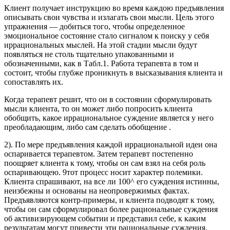
Клиент получает инструкцию во время каждою предъявления
описывать свои чувства и излагать свои мысли. Цель этого
упражнения — добиться того, чтобы определенное
эмоциональное состояние стало сигналом к поиску у себя
иррациональных мыслей. На этой стадии мысли будут
появляться не столь тщательно упакованными и
обозначенными, как в Табл.1. Pa6oтa терапевта в том и
состоит, чтобы глубже проникнуть в высказывания клиента и
сопоставлять их.
Когда терапевт решит, что он в состоянии сформулировать
мысли клиента, то он может либо попросить клиента
обобщить, какое иррациональное суждение является у него
преобладающим, либо сам сделать обобщение .
2). По мере предъявления каждой иррациональной идеи она
оспаривается терапевтом. Затем терапевт постепенно
поощряет клиента к тому, чтобы он сам взял на себя роль
оспаривающею. 9тот процесс носит характер полемики.
Клиента спрашивают, на все ли 100^ его суждения истинны,
неизбежны и основаны на неопровержимых фактах.
Предъявляются контр-примеры, и клиента подводят к тому,
чтобы он сам сформулировал более рациональные суждения
об активизирующем событии и представил себе, к каким
результатам могут привести эти рациональные суждения.