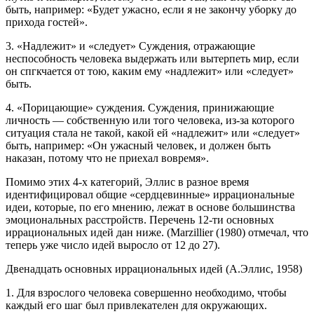
быть, например: «Будет ужасно, если я не закончу уборку до
прихода гостей».
3. «Надлежит» и «следует» Суждения, отражающие
неспособность человека выдержать или вытерпеть мир, если
он спгкчается от тою, каким ему «надлежит» или «следует»
быть.
4. «Порицающие» суждения. Суждения, принижающие
личность — собственную или того человека, из-за которого
ситуация стала не такой, какой ей «надлежит» или «следует»
быть, например: «Он ужасный человек, и должен быть
наказан, потому что не приехал вовремя».
Помимо этих 4-х категорий, Эллис в разное время
идентифицировал общие «сердцевинные» иррациональные
идеи, которые, по его мнению, лежат в основе большинства
эмоциональных расстройств. Перечень 12-ти основных
иррациональных идей дан ниже. (Marzillier (1980) отмечал, что
теперь уже число идей выросло от 12 до 27).
Двенадцать основных иррациональных идей (А.Эллис, 1958)
1. Для взрослого человека совершенно необходимо, чтобы
каждый его шаг был привлекателен для окружающих.