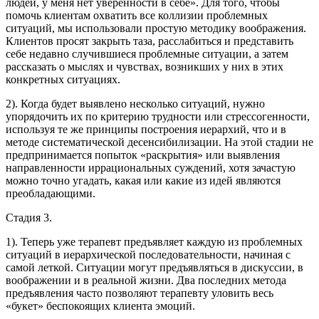
людей, у меня нет уверенности в себе». Для того, чтобы
помочь клиентам охватить все коллизии проблемных
ситуаций, мы использовали простую методику воображения.
Клиентов просят закрыть таза, расслабиться и представить
себе недавно случившиеся проблемные ситуации, а затем
рассказать о мыслях и чувствах, возникших у них в этих
конкретных ситуациях.
2). Когда будет выявлено несколько ситуаций, нужно
упорядочить их по критерию трудности или стрессогенности,
используя те же принципы построения иерархий, что и в
методе систематической десенсибилизации. На этой стадии не
предпринимается попыток «раскрытия» или выявления
направленности иррациональных суждений, хотя зачастую
можно точно угадать, какая или какие из идей являются
преобладающими.
Стадия 3.
1). Теперь уже терапевт предъявляет каждую из проблемных
ситуаций в иерархической последовательности, начиная с
самой леткой. Ситуации могут предъявляться в дискуссии, в
воображении и в реальной жизни. Два последних метода
предъявления часто позволяют терапевту уловить весь
«букет» беспокоящих клиента эмоций.