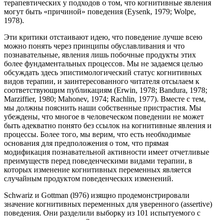
терапевтических у подходов о том, что когнитивные явления
могут быть «причиной» поведения (Eysenk, 1979; Wolpe,
1978).
Эти критики отстаивают идею, что поведение лучше всею
можно понять через принципы обуславливания и что
познавательные, явления лишь побочные продукты этих
более фундаментальных процессов. Мы не задаемся целью
обсуждать здесь эпистимологический cтaтyc когнитивных
видов терапии, и заинтересованного читателя отсылаем к
соответствующим публикациям (Erwin, 1978; Bandura, 1978;
Marziffier, 1980; Mahonev, 1974; Rachlin, 1977). Вместе с тем,
мы должны пояснить наши собственные пристрастия. Мы
убеждены, что многое в человеческом поведении не может
быть адекватно понято без ссылок на когнитивные явления и
процессы. Более того, мы верим, что есть необходимые
основания для предположения о том, что прямая
модификация познавательной активности имеет отчетливые
преимуществ перед поведенческими видами терапии, в
которых изменение когнитивных переменных является
случайным продуктом поведенческих изменений.
Schwariz и Gottman (l976) изящно продемонстрировали
значение когнитивных переменных для уверенного (assertive)
поведения. Они разделили выборку из 101 испытуемого с