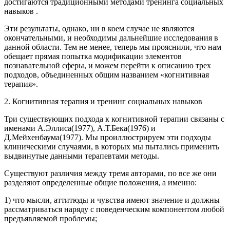
достигаются традиционными методами тренинга социальных
навыков .
Эти результаты, однако, ни в коем случае не являются
окончательными, и необходимы дальнейшие исследования в
данной области. Тем не менее, теперь мы прояснили, что нам
обещает прямая попытка модификации элементов
познавательной сферы, и можем перейти к описанию трех
подходов, объединенных общим названием «когнитивная
терапия».
2. Когнитивная терапия и тренинг социальных навыков
Три существующих подхода к когнитивной терапии связаны с
именами А.Эллиса(1977), А.Т.Бека(1976) и
Д.Мейхенбаума(1977). Мы проиллюстрируем эти подходы
клиническими случаями, в которых мы пытались применить
выдвинутые данными терапевтами методы.
Существуют различия между тремя авторами, по все же они
разделяют определенные общие положения, а именно:
1) что мысли, аттитюды и чувства имеют значение и должны
рассматриваться наряду с поведенческим компонентом любой
предъявляемой проблемы;