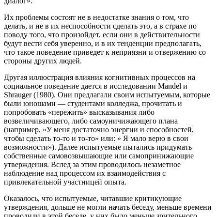
диалог».
Их проблемы состоят не в недостатке знания о том, что
делать, и не в их неспособности сделать это, а в страхе по
поводу того, что произойдет, если они в действительности
будут вести себя уверенно, и в их тенденции предполагать,
что такое поведение приведет к неприязни и отвержению со
стороны других людей.
Другая иллюстрация влияния когнитивных процессов на
социальное поведение дается в исследовании Mandel и
Shrauger (1980). Они предлагали своим испытуемым, которые
были юношами — студентами колледжа, прочитать и
попробовать «пережить» высказывания либо
возвеличивающего, либо самоуничижающего плана
(например, «У меня достаточно энергии и способностей,
чтобы сделать то-то и то-то» или: » Я мало верю в свои
возможности»). Далее испытуемые пытались придумать
собственные самовозвышающие или самопринижающие
утверждения. Вслед за этим проводилось незаметное
наблюдение над процессом их взаимодействия с
привлекательной участницей опыта.
Оказалось, что испытуемые, читавшие критикующие
утверждения, дольше не могли начать беседу, меньше времени
проводили в этой беседе, у них было меньше зрительного