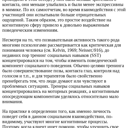
контакта, они меньше улыбались и были менее экспрессивны
в мимике. По их самоотчетам, во время взаимодействия с этой
участницей они испытывали больше отрицательных
ощущений. Таким образом, это простое воздействие на
когнитивную сферу привело к довольно выраженным
поведенческим изменениям.
Несмотря на то, что познавательная активность такого рода
многими психологами рассматривается как критическая для
понимания человека (см. Kelvin, 1969; Neisser,\916), до
недавних пор тренинг социальных навыков (SST)
концентрировался на том, чтобы изменить поведенческий
компонент социального поведения. Обычно целями тренинга
было совершенствование позы, контакта глаз, контроля над
голосом и т.п., и для терапевтов было свойственно
пренебрегать тем, что люди думают или чувствуют в
проблемных ситуациях. Тренеры социальных навыков
концентрировались на моторных реакциях, а когнитивным
опосредующим компонентам уделялось относительно мало
внимания.
На практике в определении того, как именно личность
поведет себя в данном социальном взаимодействии, по-
видимому, участвуют многие когнитивные процессы.
Поэтому, когда клиент ищет помощи, чтобы улучшить свое