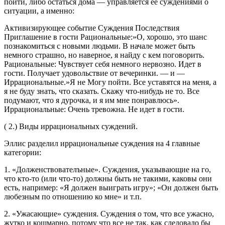
пойти, либо остаться дома — управляется ее суждениями о
ситуации, а именно:
Активизирующее событие Суждения Последствия
Приглашение в гости Рациональные:»О, хорошо, это шанс
познакомиться с новыми людьми. В начале может быть
немного страшно, но наверное, я найду с кем поговорить.
Рациональные: Чувствует себя немного нервозно. Идет в
гости. Получает удовольствие oт вечеринки. — и —
Иррациональные.»Я не Moгy пойти. Все уставятся на меня, а
я не буду знать, что сказать. Скажу что-нибудь не то. Все
подумают, что я дурочка, и я им мне понравлюсь».
Иррациональные: Очень тревожна. Не идет в гости.
( 2.) Виды иррациональных суждений.
Эллис разделил иррациональные суждения на 4 главные
категории:
1. «Долженствователъные». Суждения, указывающие на го,
что кто-то (или что-то) должны быть не такими, каковы они
есть, например: «Я должен выиграть игру»; «Он должен быть
любезным по отношению ко мне» и т.п.
2. «Ужасающие» суждения. Суждения о том, что все ужасно,
жутко и кошмарно, потому что все не так, как следовало бы