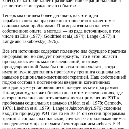
Effect), на которой клиент развивает новые рациональные и
реалистические суждения о событиях.
Теперь мы опишем более детально, как эти идеи
«срабатывают» на практике по отношению к клиентам с
социальными проблемами. Примеры взяты из нашего
собственною опыта, а методы — из ряда источников, в том
числе из Ellis (1977); Goldfried et al.( 1974); Lange (1977) и
Lange and Jakubovsky( 1976).
Все эти источники содержат полезную для будущего практика
информацию, но следует подчеркнуть, что в этой области
проводилось очень мало исследований, поэтому
преждевременной была бы попытка точно указать, когда
именно нужно дополнять программу тренинга социальных
навыков рационально-эмотивной терапией. Наш собственный
подход состоял в постепенном введении когнитивных
методов в уже установившиеся поведенческие программы.
По-видимому, так же обстояло дело в тех исследованиях, где
авторы пытались оценить возможности применения РЭТ к
проблемам социальных навыков (Alden et al., 1978; Carmody,
1978; Linehan et al.,1979). Lange и Jakubovskyi1976) склонны
вводить процедуру РЭТ где-то на 10-14-ой сессии программы
тренинга социальных навыков, сочетая ее с продолжающимся
поведенческим практикумом /репетированием -rehearsal/. В
связи с этим предполагаемая ниже схема замыслена лишь как