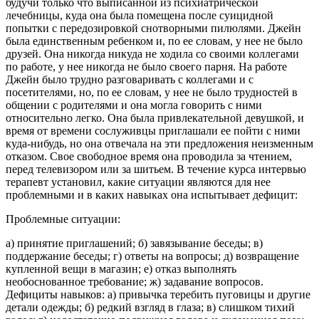
будучи только что выписанной из психиатрической
лечебницы, куда она была помещена после суицидной
попытки с передозировкой снотворными пилюлями. Джейн
была единственным ребенком и, по ее словам, у нее не было
друзей. Она никогда никуда не ходила со своими коллегами
по работе, у нее никогда не было своего парня. На работе
Джейн было трудно разговаривать с коллегами и с
посетителями, но, по ее словам, у нее не было трудностей в
общении с родителями и она могла говорить с ними
относительно легко. Она была привлекательной девушкой, и
время от времени сослуживцы приглашали ее пойти с ними
куда-нибудь, но она отвечала на эти предложения неизменным
отказом. Свое свободное время она проводила за чтением,
перед телевизором или за шитьем. В течение курса интервью
терапевт установил, какие ситуации являются для нее
проблемными и в каких навыках она испытывает дефицит:
Проблемные ситуации:
а) принятие приглашений; б) завязывание беседы; в)
поддержание беседы; г) ответы на вопросы; д) возвращение
купленной вещи в магазин; е) отказ выполнять
необоснованное требование; ж) задавание вопросов.
Дефициты навыков: а) привычка теребить пуговицы и другие
детали одежды; б) редкий взгляд в глаза; в) слишком тихий