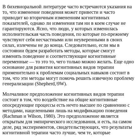
В бихевиоральной литературе часто встречаются указания на
то, что изменение поведения может привести и часто
приводит ко вторичным изменениям когнитивных
показателей, однако ли изменения там ни в коем случае не
гарантируются. Ясно, что люди, у которых изменилась
исполнительская часть поведения, по которые по-прежнему
чувствуют себя несчастными или неуверенными в своих
силах, излечены не до конца. Следовательно, если мы в
состоянии будем разработать методы, которые смогут
изменять поведение и соответствующие когнитивные
переменные — то это то, чего только можно желать. Еще одно
основание для развития когнитивных видов терапии
применительно к проблемам социальных навыков состоит в
том, что эти методы могут помочь решить извечную проблему
генерализации (Shepherd,\9W).
Молчаливое предположение когнитивных видов терапии
состоит в том, что воздействие на общие когнитивные
опосредующие процессы есть нечто высшее по сравнению с
методами, нацеленными лишь на модификацию поведения
(Rachman и Wilson, 1980). Это предположение является
открытым для эмпирического исследования, и есть, па самом
деле, ряд экспериментов, свидетельствующих, что результаты
когнитивной терапии часто лучше, чем те, которые