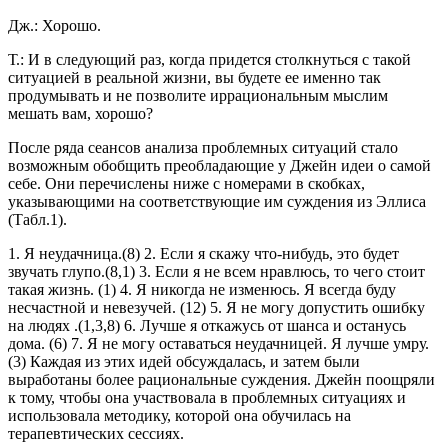
Дж.: Хорошо.
Т.: И в следующий paз, когда придется столкнуться с такой
ситуацией в реальной жизни, вы будете ее именно так
продумывать и не позволите иррациональным мыслим
мешать вам, хорошо?
После ряда сеансов анализа проблемных ситуаций стало
возможным обобщить преобладающие у Джейн идеи о самой
себе. Они перечислены ниже с номерами в скобках,
указывающими на соответствующие им суждения из Эллиса
(Табл.1).
1. Я неудачница.(8) 2. Если я скажу что-нибудь, это будет
звучать глупо.(8,1) 3. Если я не всем нравлюсь, то чего стоит
такая жизнь. (1) 4. Я никогда не изменюсь. Я всегда буду
несчастной и невезучей. (12) 5. Я не могу допустить ошибку
на людях .(1,3,8) 6. Лучше я откажусь oт шанса и останусь
дома. (6) 7. Я не могу оставаться неудачницей. Я лучше умру.
(3) Каждая из этих идей обсуждалась, и затем были
выработаны более рациональные суждения. Джейн поощряли
к тому, чтобы она участвовала в проблемных ситуациях и
использовала методику, которой она обучилась на
терапевтических сессиях.