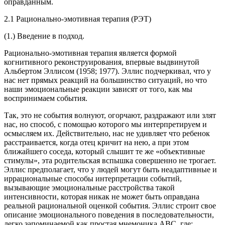
оправданным.
2.1 Рационально-эмотивная терапия (РЭТ)
(1.) Введение в подход.
Рационально-эмотивная терапия является формой
когнитивного реконструирования, впервые выдвинутой
Альбертом Эллисом (1958; 1977). Эллис подчеркивал, что у
нас нет прямых реакций на большинство ситуаций, но что
наши эмоциональные реакции зависят от того, как мы
воспринимаем события.
Так, это не события волнуют, огорчают, раздражают или злят
нас, но способ, с помощью которого мы интерпретируем и
осмысляем их. Действительно, нас не удивляет что ребенок
расстраивается, когда отец кричит на нею, а при этом
ближайшего соседа, который слышит те же «объективные
стимулы», эта родительская вспышка совершенно не трогает.
Эллис предполагает, что у людей могут быть неадаптивные и
иррациональные способы интерпретации событий,
вызывающие эмоциональные расстройства такой
интенсивности, которая никак не может быть оправдана
реальной рациональной оценкой события. Эллис строит свое
описание эмоционального поведения в последовательности,
легко запоминаемой как простая мнемоника ABC, где: