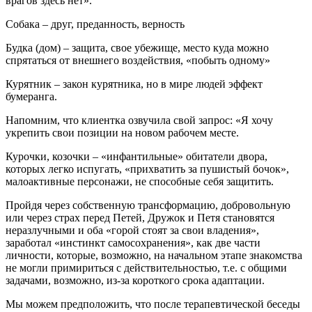
врагов здесь нет».
Собака – друг, преданность, верность
Будка (дом) – защита, свое убежище, место куда можно
спрятаться от внешнего воздействия, «побыть одному»
Курятник – закон курятника, но в мире людей эффект
бумеранга.
Напомним, что клиентка озвучила свой запрос: «Я хочу
укрепить свои позиции на новом рабочем месте.
Курочки, козочки – «инфантильные» обитатели двора,
которых легко испугать, «прихватить за пушистый бочок»,
малоактивные персонажи, не способные себя защитить.
Пройдя через собственную трансформацию, добровольную
или через страх перед Петей, Дружок и Петя становятся
неразлучными и оба «горой стоят за свои владения»,
заработал «инстинкт самосохранения», как две части
личности, которые, возможно, на начальном этапе знакомства
не могли примириться с действительностью, т.е. с общими
задачами, возможно, из-за короткого срока адаптации.
Мы можем предположить, что после терапевтической беседы