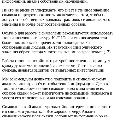
информации, анализ собственных наблюдений.
Никто не рискнет утверждать, что знает истинное значение
символа и предосторожность заключается в том, чтобы не
допустить собственных вольных трактовок символического
значения наиболее распространенных образов.
Обычно для работы с символами рекомендуется использовать
«юнгианскую» литературу. К.-Г. Юнг и его последователи
были, помимо всего прочего, энциклопедически
образованными людьми. Их трактовки символического
значения образа всегда многозначные, многоуровневые. (17)
Работа с «юнгианской» литературой постепенно формирует
культуру взаимоотношений с символами. И это, в свою
очередь, является защитой от вульгарных интерпретаций.
Мы рекомендуем деликатно подходить к символическому
анализу, защищая себя от избыточной информации. Дело в
том, что «полное» знание символического значения всех
образов сказки может перегрузить информацией психолога и
увести его от основных задач консультирования.
Символический анализ чрезвычайно интересен, но не стоит
им слишком увлекаться. Все хорошо в меру. Анализ
символического поля сказки дополняет информацию об ее