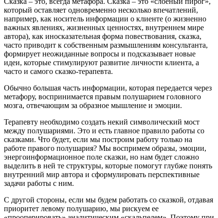
Сказка – это, всегда метафора. Сказка – это «слоеный пирог»,
который оставляет одновременно несколько впечатлений,
например, как носитель информации о клиенте (о жизненно
важных явлениях, жизненных ценностях, внутреннем мире
автора), как иносказательная форма повествования, сказка,
часто приводит к собственным размышлениям консультанта,
формирует неожиданные вопросы и подсказывает новые
идеи, которые стимулируют развитие личности клиента, а
часто и самого сказко-терапевта.
Обычно большая часть информации, которая передается через
метафору, воспринимается правым полушарием головного
мозга, отвечающим за образное мышление и эмоции.
Терапевту необходимо создать некий символический мост
между полушариями. Это и есть главное правило работы со
сказками. Что будет, если мы построим работу только на
работе правого полушария? Мы воспримем образы, эмоции,
энергоинформационное поле сказки, но нам будет сложно
выделить в ней те структуры, которые помогут глубже понять
внутренний мир автора и сформулировать перспективные
задачи работы с ним.
С другой стороны, если мы будем работать со сказкой, отдавая
приоритет левому полушарию, мы рискуем ее
«прооперировать» аналитическим «скальпелем». Поэтому при