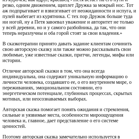
резко, одним движением, щиплет Дружка за мокрый нос. Тот
аж подпрыгивает и взвизгивает от неожиданности и испуга, и
пулей выбегает из курятника. С тех пор Дружок больше туда
ни ногой, ну а Петя завоевал уважение и авторитет не только
у всей деревни, но и у самого разбойника, да так, что они
теперь неразлучны и оба горой стоят за свои владения.»
В сказкотерапии принято давать задание клиентам сочинить
свою авторскую сказку или также можно рассказывать свои
любимые, уже известные сказки, притчи, легенды, мифы или
истории.
Отличие авторской сказки в том, что она всегда
индивидуальна, она содержит уникальную информацию о
личности человека, создавшего ее, о его внутреннем мире, о
переживаниях, эмоциональном состоянии, его
энергетическом потенциале, глубинных процессах, скрытых
мотивах, или неосознаваемых выборах.
Авторская сказка помогает понять ожидания и стремления,
сильные и уязвимые места, особенности мироощущения
человека и, главное, дает представление о его системе
ценностей.
Поэтому авторская сказка замечательно используется в