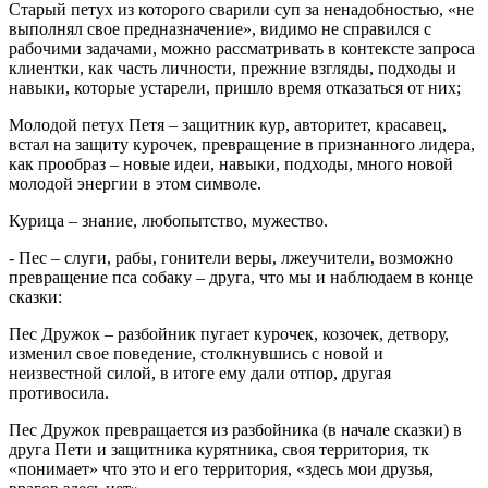
Старый петух из которого сварили суп за ненадобностью, «не
выполнял свое предназначение», видимо не справился с
рабочими задачами, можно рассматривать в контексте запроса
клиентки, как часть личности, прежние взгляды, подходы и
навыки, которые устарели, пришло время отказаться от них;
Молодой петух Петя – защитник кур, авторитет, красавец,
встал на защиту курочек, превращение в признанного лидера,
как прообраз – новые идеи, навыки, подходы, много новой
молодой энергии в этом символе.
Курица – знание, любопытство, мужество.
- Пес – слуги, рабы, гонители веры, лжеучители, возможно
превращение пса собаку – друга, что мы и наблюдаем в конце
сказки:
Пес Дружок – разбойник пугает курочек, козочек, детвору,
изменил свое поведение, столкнувшись с новой и
неизвестной силой, в итоге ему дали отпор, другая
противосила.
Пес Дружок превращается из разбойника (в начале сказки) в
друга Пети и защитника курятника, своя территория, тк
«понимает» что это и его территория, «здесь мои друзья,