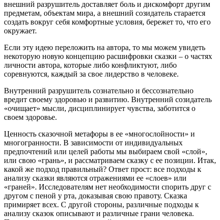
внешний разрушитель доставляет боль и дискомфорт другим
предметам, объектам мира, а внешний созидатель старается
создать вокруг себя комфортные условия, бережет то, что его
окружает.
Если эту идею переложить на автора, то мы можем увидеть
некоторую новую концепцию расшифровки сказки – о частях
личности автора, которые либо конфликтуют, либо
соревнуются, каждый за свое лидерство в человеке.
Внутренний разрушитель сознательно и бессознательно
вредит своему здоровью и развитию. Внутренний созидатель
«очищает» мысли, дисциплинирует чувства, заботится о
своем здоровье.
Ценность сказочной метафоры в ее «многослойности» и
многогранности. В зависимости от индивидуальных
предпочтений или целей работы мы выбираем свой «слой»,
или свою «грань», и рассматриваем сказку с ее позиции. Итак,
какой же подход правильный? Ответ прост: все подходы к
анализу сказки являются отражениями ее «слоев» или
«граней». Исследователям нет необходимости спорить друг с
другом с пеной у рта, доказывая свою правоту. Сказка
примиряет всех. С другой стороны, различные подходы к
анализу сказок описывают и различные грани человека.