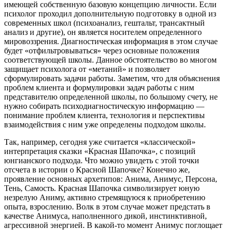
имеющей собственную базовую концепцию личности. Если
психолог проходил дополнительную подготовку в одной из
современных школ (психоанализ, гештальт, трансактный
анализ и другие), он является носителем определенного
мировоззрения. Диагностическая информация в этом случае
будет «отфильтровываться» через основные положения
соответствующей школы. Данное обстоятельство во многом
защищает психолога от «метаний» и позволяет
сформулировать задачи работы. Заметим, что для объяснения
проблем клиента и формулировки задач работы с ним
представителю определенной школы, по большому счету, не
нужно собирать психодиагностическую информацию —
понимание проблем клиента, технология и перспективы
взаимодействия с ним уже определены подходом школы.
Так, например, сегодня уже считается «классической»
интерпретация сказки «Красная Шапочка», с позиций
юнгианского подхода. Что можно увидеть с этой точки
отсчета в истории о Красной Шапочке? Конечно же,
проявление основных архетипов: Анима, Анимус, Персона,
Тень, Самость. Красная Шапочка символизирует юную
незрелую Аниму, активно стремящуюся к приобретению
опыта, взрослению. Волк в этом случае может предстать в
качестве Анимуса, наполненного дикой, инстинктивной,
агрессивной энергией. В какой-то момент Анимус поглощает