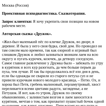
Москва (Россия)
Проективная психодиагностика. Сказкотерапия.
Запрос клиентки:
Я хочу укрепить свои позиции на новом
рабочем месте.
Авторская сказка «Дружок».
«Жил-был маленький пёс по кличке Дружок, во дворе, в
деревне. И была у него своя будка, свой дом. Но проводил он
там совсем мало времени, так как озорной и игривый был
слишком Дружок и любил заливаться звонким лаем на всю
округу и пугать курочек, козочек, да детвору соседскую.
Самое главное развлечение у Дружка было – забежать по утру
в курятник и всех кур разогнать, да чем больше перьев да
пуха, тем лучше. И так бы продолжалось всё изо дня в день,
если бы однажды не сварили из старого петуха суп и не
привели курочкам нового молодого красавца, – Петю. Ох, и
хорош был Петя, гребень малиновый, перламутровый, хвост
переливается всеми цветами радуги, загляденье, а не
Петушок. И вот, как-то утром, Дружок по своему
обыкновению, с заливистым визгом и лаем заносится в
курятник, мечтая о том, как прихватит пушистый бочок одной
из курочек, как вдруг, красавец - Петя встает на его пути и