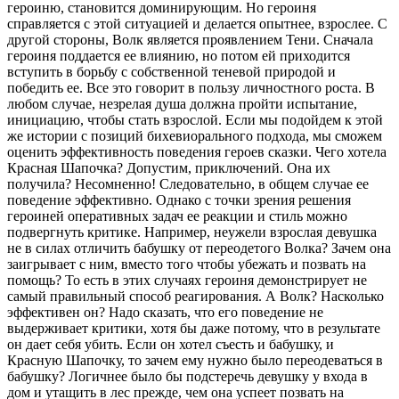
героиню, становится доминирующим. Но героиня
справляется с этой ситуацией и делается опытнее, взрослее. С
другой стороны, Волк является проявлением Тени. Сначала
героиня поддается ее влиянию, но потом ей приходится
вступить в борьбу с собственной теневой природой и
победить ее. Все это говорит в пользу личностного роста. В
любом случае, незрелая душа должна пройти испытание,
инициацию, чтобы стать взрослой. Если мы подойдем к этой
же истории с позиций бихевиорального подхода, мы сможем
оценить эффективность поведения героев сказки. Чего хотела
Красная Шапочка? Допустим, приключений. Она их
получила? Несомненно! Следовательно, в общем случае ее
поведение эффективно. Однако с точки зрения решения
героиней оперативных задач ее реакции и стиль можно
подвергнуть критике. Например, неужели взрослая девушка
не в силах отличить бабушку от переодетого Волка? Зачем она
заигрывает с ним, вместо того чтобы убежать и позвать на
помощь? То есть в этих случаях героиня демонстрирует не
самый правильный способ реагирования. А Волк? Насколько
эффективен он? Надо сказать, что его поведение не
выдерживает критики, хотя бы даже потому, что в результате
он дает себя убить. Если он хотел съесть и бабушку, и
Красную Шапочку, то зачем ему нужно было переодеваться в
бабушку? Логичнее было бы подстеречь девушку у входа в
дом и утащить в лес прежде, чем она успеет позвать на