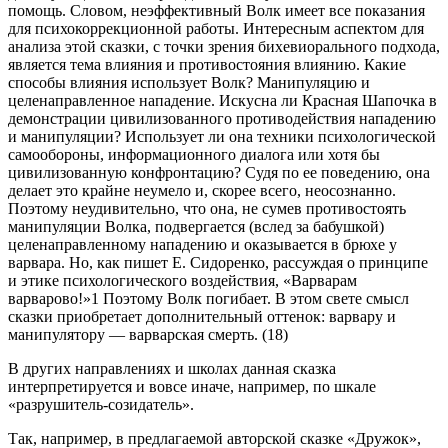
помощь. Словом, неэффективный Волк имеет все показания
для психокоррекционной работы. Интересным аспектом для
анализа этой сказки, с точки зрения бихевиорального подхода,
является тема влияния и противостояния влиянию. Какие
способы влияния использует Волк? Манипуляцию и
целенаправленное нападение. Искусна ли Красная Шапочка в
демонстрации цивилизованного противодействия нападению
и манипуляции? Использует ли она техники психологической
самообороны, информационного диалога или хотя бы
цивилизованную конфронтацию? Судя по ее поведению, она
делает это крайне неумело и, скорее всего, неосознанно.
Поэтому неудивительно, что она, не сумев противостоять
манипуляции Волка, подвергается (вслед за бабушкой)
целенаправленному нападению и оказывается в брюхе у
варвара. Но, как пишет Е. Сидоренко, рассуждая о принципе
и этике психологического воздействия, «Варварам
варварово!»1 Поэтому Волк погибает. В этом свете смысл
сказки приобретает дополнительный оттенок: варвару и
манипулятору — варварская смерть. (18)
В других направлениях и школах данная сказка
интерпретируется и вовсе иначе, например, по шкале
«разрушитель-созидатель».
Так, например, в предлагаемой авторской сказке «Дружок»,