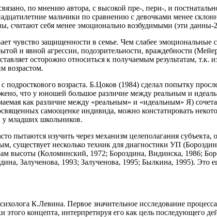
язано, по мнению автора, с высокой пре-, пери-, и постнатальн
надцатилетние мальчики по сравнению с девочками менее склон
, считают себя менее эмоционально возбудимыми (эти данны-2
ает чувство защищенности в семье. Чем слабее эмоциональные с
рытой и явной агрессии, подозрительности, враждебности (Мейер,
 заставляет осторожно относиться к получаемым результатам, т.к.
м возрастом.
 с подросткового возраста. Б.Цоков (1984) сделал попытку про
жено, что у юношей большое различие между реальным и идеал
маемая как различие между «реальным» и «идеальным» Я) сочета
посвященных самооценке индивида, можно констатировать некот
а у младших школьников.
асто пытаются изучить через механизм целеполагания субъекта, 
м, существует несколько техник для диагностики УП (Бороздина,
м высоты (Коломинский, 1972; Бороздина, Видинска, 1986; Бороз
ина, Залученова, 1993; Залученова, 1995; Былкина, 1995). Это е
психолога К.Левина. Первое значительное исследование процес
ки этого концепта, интерпретируя его как цель последующего д