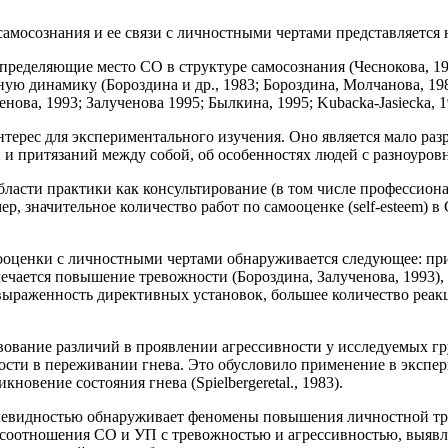
самосознания и ее связи с личностными чертами представляется
ределяющие место СО в структуре самосознания (Чеснокова, 1977
ную динамику (Бороздина и др., 1983; Бороздина, Молчанова, 1988
нова, 1993; Залученова 1995; Былкина, 1995; Kubacka-Jasiecka, 1
ерес для экспериментального изучения. Оно является мало разр
и притязаний между собой, об особенностях людей с разноуров
бласти практики как консультирование (в том числе профессиона
имер, значительное количество работ по самооценке (self-estee
ооценки с личностными чертами обнаруживается следующее: пр
тмечается повышение тревожности (Бороздина, Залученова, 1993
, выраженность директивных установок, большее количество реак
твование различий в проявлении агрессивности у исследуемых г
ости в переживании гнева. Это обусловило применение в экспер
овение состояния гнева (Spielbergeretal., 1983).
чевидностью обнаруживает феномены повышения личностной тре
 соотношения СО и УП с тревожностью и агрессивностью, выявл