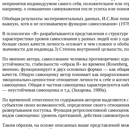
непринятия индивидуумом самого себя, положительное или отри
например, о повышении самоуважения после успеха или понижен
Обобщая результаты экспериментальных данных, И.С.Кон пише
важную, хотя и не осознаваемую функцию самосознания» (1978,
В психологии «Я» разрабатываются представления о структуре
характеристики уровня самосознания у разных людей или у од
больше своих качеств личность осознает и чем сложнее и обобщ
значимости для индивида.3) Степень внутренней цельности, по
По мнению автора, самосознание человека противоречиво: идеа
устойчивости, стабильности «образа Я» во времени (Rosenberg
мнению, функционирует в двух основных формах — как общая и
качеств. Общую самооценку автор понимает как иерархизованн
эмоционально-ценностное отношение личности к себе и когнит
самооценки. Общая и частная самооценка характеризуются набо
— неустойчивая самооценка и т.д. (Захарова, 1989а).
По временной отнесенности содержания автором выделяются с
субъектом своих возможностей, определение своего отношения
развертывания поступка. Функция ретроспективной самооценки
видов самооценки: уровень притязаний, действия самоконтроля,
Таким образом, на основе описанных выше представлений можн