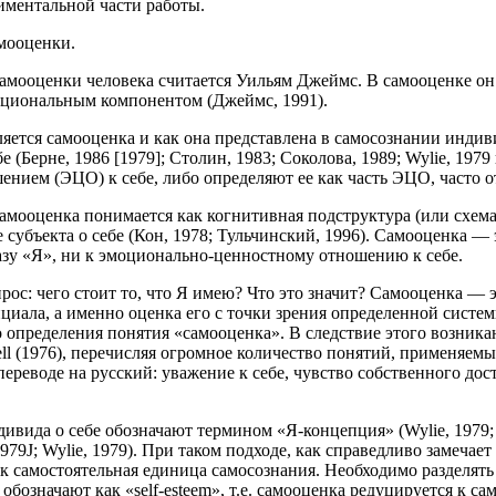
иментальной части работы.
мооценки.
амооценки человека считается Уильям Джеймс. В самооценке он 
моциональным компонентом (Джеймс, 1991).
ляется самооценка и как она представлена в самосознании индив
Берне, 1986 [1979]; Столин, 1983; Соколова, 1989; Wylie, 1979 
ием (ЭЦО) к себе, либо определяют ее как часть ЭЦО, часто от
амооценка понимается как когнитивная подструктура (или схема
 субъекта о себе (Кон, 1978; Тульчинский, 1996). Самооценка —
разу «Я», ни к эмоционально-ценностному отношению к себе.
прос: чего стоит то, что Я имею? Что это значит? Самооценка 
нциала, а именно оценка его с точки зрения определенной систем
 определения понятия «самооценка». В следствие этого возника
 (1976), перечисляя огромное количество понятий, применяемых 
в переводе на русский: уважение к себе, чувство собственного до
ивида о себе обозначают термином «Я-концепция» (Wylie, 1979;
979J; Wylie, 1979). При таком подходе, как справедливо замеча
как самостоятельная единица самосознания. Необходимо разделять
бозначают как «self-esteem», т.е. самооценка редуцируется к с