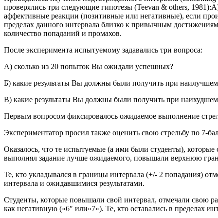
проверялись три следующие гипотезы (Teevan & others, 1981):
аффективные реакции (позитивные или негативные), если прои
пределах данного интервала близко к привычным достижениям,
количество попаданий и промахов.
После эксперимента испытуемому задавались три вопроса:
A) сколько из 20 попыток Вы ожидали успешных?
Б) какие результаты Вы должны были получить при наилучшем
B) какие результаты Вы должны были получить при наихудшем
Первым вопросом фиксировалось ожидаемое выполнение стрел
Экспериментатор просил также оценить свою стрельбу по 7-балл
Оказалось, что те испытуемые (а ими были студенты), которы
выполнял задание лучше ожидаемого, повышали верхнюю гран
Те, кто укладывался в границы интервала (+/- 2 попадания) 
интервала и ожидавшимися результатами.
Студенты, которые повышали свой интервал, отмечали свою раб
как негативную («6″ или»7»). Те, кто оставались в пределах и