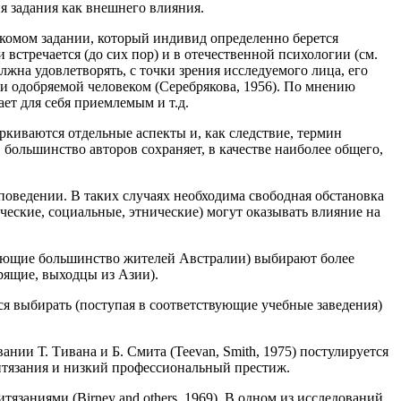
я задания как внешнего влияния.
комом задании, который индивид определенно берется
 встречается (до сих пор) и в отечественной психологии (см.
жна удовлетворять, с точки зрения исследуемого лица, его
и одобряемой человеком (Серебрякова, 1956). По мнению
ет для себя приемлемым и т.д.
ркиваются отдельные аспекты и, как следствие, термин
большинство авторов сохраняет, в качестве наиболее общего,
 поведении. В таких случаях необходима свободная обстановка
еские, социальные, этнические) могут оказывать влияние на
вляющие большинство жителей Австралии) выбирают более
рящие, выходцы из Азии).
я выбирать (поступая в соответствующие учебные заведения)
ии Т. Тивана и Б. Смита (Teevan, Smith, 1975) постулируется
итязания и низкий профессиональный престиж.
язаниями (Birney and others, 1969). В одном из исследований