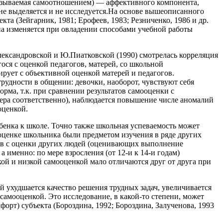
 называемая самоотношением) — аффективного компонента,
 не выделяется и не исследуется.На основе вышеописанного
та (Зейгарник, 1981; Ерофеев, 1983; Резниченко, 1986 и др.
к она изменяется при овладении способами учебной работы
лександровской и Ю.Пиатковской (1990) смотрелась корреляция
ся с оценкой педагогов, матерей, со школьной
рует с объективной оценкой матерей и педагогов.
удности в общении: девочки, наоборот, чувствуют себя
рма, т.к. при сравнении результатов самооценки с
ера соответственно), наблюдается повышение числе аномалий
оценкой.
бенка к школе. Точно также школьная успеваемость может
оценке школьника были предметом изучения в ряде других
иков с оценки других людей (оценивающих выполнение
 именно: по мере взросления (от 12-и к 14-и годам)
ой и низкой самооценкой мало отличаются друг от друга при
 ухудшается качество решения трудных задач, увеличивается
 самооценкой. Это исследование, в какой-то степени, может
орт) субъекта (Бороздина, 1992; Бороздина, Залученова, 1993