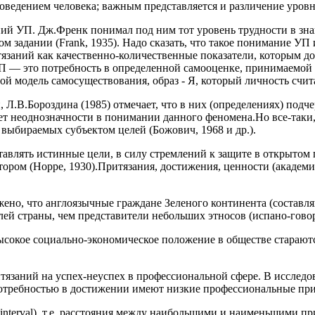
поведением человека; важным представляется и различение уровн
ий УП. Дж.Френк понимал под ним тот уровень трудности в зна
 задании (Frank, 1935). Надо сказать, что такое понимание УП и
язаний как качественно-количественные показатели, которым дол
П — это потребность в определенной самооценке, принимаемой 
й модель самосуществования, образ - Я, который личность счита
Л.В.Бороздина (1985) отмечает, что в них (определениях) подче
т неоднозначности в понимании данного феномена.Но все-таки, 
 выбираемых субъектом целей (Божович, 1968 и др.).
ставлять истинные цели, в силу стремлений к защите в открытом
ром (Норре, 1930).Притязания, достижения, ценности (академич
ужено, что англоязычные граждане Зеленого континента (соста
ей страны, чем представители небольших этносов (испано-гово
ысокое социально-экономическое положение в обществе стараютс
заний на успех-неуспех в профессиональной сфере. В исследован
 потребностью в достижении имеют низкие профессиональные пр
nterval), т.е. расстояния между наибольшими и наименьшими прит