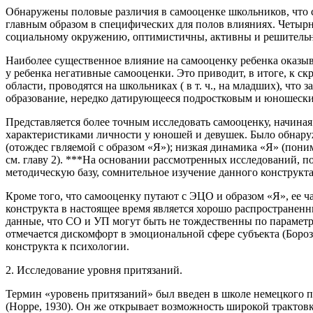
Обнаружены половые различия в самооценке школьников, что св
главным образом в специфических для полов влияниях. Четыр
социальному окружению, оптимистичны, активны и решительны
Наиболее существенное влияние на самооценку ребенка оказыв
у ребенка негативные самооценки. Это приводит, в итоге, к ск
области, проводятся на школьниках ( в т. ч., на младших), что
образование, нередко датирующееся подростковым и юношески
Представляется более точным исследовать самооценку, начиная
характеристиками личности у юношей и девушек. Было обнару
(отождес гвляемой с образом «Я»); низкая динамика «Я» (пони
см. главу 2). ***На основании рассмотренных исследований, 
методическую базу, сомнительное изучение данного конструкт
Кроме того, что самооценку путают с ЭЦО и образом «Я», ее ч
конструкта в настоящее время является хорошо распространенны
данные, что СО и УП могут быть не тождественны по параметра
отмечается дискомфорт в эмоциональной сфере субъекта (Борозд
конструкта к психологии.
2. Исследование уровня притязаний.
Термин «уровень притязаний» был введен в школе немецкого 
(Норре, 1930). Он же открывает возможность широкой трактов