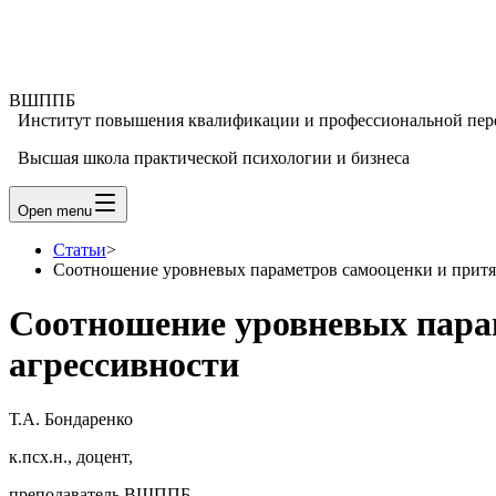
ВШППБ
Институт повышения квалификации и профессиональной пер
Высшая школа практической психологии и бизнеса
Open menu
Статьи
>
Соотношение уровневых параметров самооценки и притяз
Соотношение уровневых парам
агрессивности
Т.А. Бондаренко
к.псх.н., доцент,
преподаватель ВШППБ