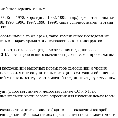
 наиболее перспективным.
; Кон, 1978; Бороздина, 1992, 1999; и др.), делаются попытки
, 1990, 1996, 1997, 1998, 1999), связь с личностными чертами,
988).
аботанным; в то же время, такое комплексное исследование
невыми параметрами этих психологических конструктов.
льное), психокоррекция, психотерапия и др., широко
m) в США посвящено выше означенной практической проблематике
и расхождении высотных параметров самооценки и уровня
), появляются интропунитивные реакции в ситуации обвинения,
ций «зависимости», т.е. стремлений подчиниться другому лицу,
рупп (с соответствием и несоответствием СО и УП по
иментальной части работы опросник для изучения показателей
вожности и агрессивности (одним из проявлений которой
ение различий в показателях переживания гнева в зависимости