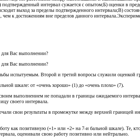
A) подтвержденный интервал сужается с опытом;Б) оценки в пре
сходит выход за пределы подтвержденного интервала;B) состоя
 чем к достижениям вне пределов данного интервала.Экспериме
 для Вас выполнении?
 для Вас выполнении?
ьбы испытуемым. Второй и третий вопросы служили оценкой гр
ьной шкале: от «очень хорошо» (1) до «очень плохо» (7).
е своим выполнением не попадали в границы ожидаемого интерва
ицу своего интервала.
отмечали свои результаты в промежутке между верхней границей
оту как позитивную («1» или «2» на 7-и бальной шкале). Те, к
нтервала, оценивали свою работу позитивно или нейтрально.