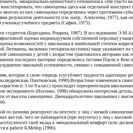
омпонента, эмоционально-ценностного отношения к себе (часто
констатировать, что самооценка здесь как отдельный конструкт
многих из них самооценка определялась через притязания субъек
иями результатов деятельности (см. напр.: Алексеева, 1977), ка
я ученика) учебного предмета (Сафин, 1975).
ти студентов (Бороздина, Рощина, 1987). В исследовании Э.М.А
ффективной оценки индивидуумом собственной персоны) учащего
ооценка возможностей у школьника в наибольшей степени коррели
й Литманна, мальчики (четырехклассники) чаще указывают на тр
 самооценки у детей с возрастом трактовалось авторами как но
шении последних (которые определялись тестами Паули и Вексл
 ухудшение школьной успеваемости, связано с повышенной само
ям, которые в свою очередь усугубляют трудности адаптации ре
ксандровская, Пиатковская, 1990).Возрастные изменения в само
 возрастом (с 3 по 9 класс) происходит переориентация школьн
м эксперименте (Носенко, 1998) обнаружена интересная деталь, а
ти от высоты самооценки. Двенадцатилетние школьники с высок
я).
й по разному реагируют на неуспех: у лиц с низкой самооценкой
ых жестов, чего не наблюдается (при неуспехе) у лиц с высокой
ысота) вносит свой вклад в эмоциональный комфорт (или дискомф
я в работе Б.Мейер (1990).