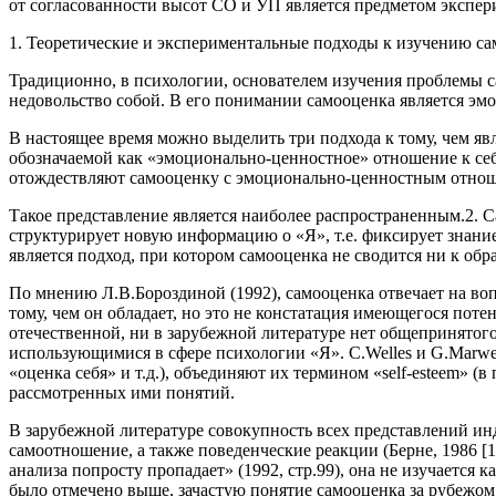
от согласованности высот СО и УП является предметом экспер
1. Теоретические и экспериментальные подходы к изучению са
Традиционно, в психологии, основателем изучения проблемы с
недовольство собой. В его понимании самооценка является э
В настоящее время можно выделить три подхода к тому, чем яв
обозначаемой как «эмоционально-ценностное» отношение к себе (
отождествляют самооценку с эмоционально-ценностным отношен
Такое представление является наиболее распространенным.2. С
структурирует новую информацию о «Я», т.е. фиксирует знание
является подход, при котором самооценка не сводится ни к об
По мнению Л.В.Бороздиной (1992), самооценка отвечает на во
тому, чем он обладает, но это не констатация имеющегося поте
отечественной, ни в зарубежной литературе нет общепринятого
использующимися в сфере психологии «Я». C.Welles и G.Marwell
«оценка себя» и т.д.), объединяют их термином «self-esteem» (
рассмотренных ими понятий.
В зарубежной литературе совокупность всех представлений инд
самоотношение, а также поведенческие реакции (Берне, 1986 [1
анализа попросту пропадает» (1992, стр.99), она не изучается 
было отмечено выше, зачастую понятие самооценка за рубежом о