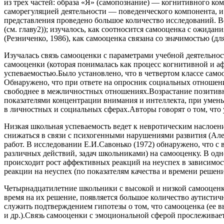
из трех частей: образа «Я» (самопознание) — когнитивного к
саморегуляцией деятельности — поведенческого компонента, и 
представления проведено большое количество исследований. Во 
(см. главу2)); изучалось, как соотносится самооценка с ожидан
(Резниченко, 1986), как самооценка связана со значимостью (дл
Изучалась связь самооценки с параметрами учебной деятельнос
самооценки (которая понималась как процесс когнитивной и а
успеваемостью.Было установлено, что в четвертом классе сам
Обнаружено, что при ответе на опросник социальных отношени
свободнее в межличностных отношениях.Возрастание позитивной
показателями концентрации внимания и интеллекта, при умень
в личностных и социальных сферах.Авторы говорят о том, что
Низкая школьная успеваемость ведет к невротическим наслоени
снижаться в связи с психогенными нарушениями развития (Але
работ. В исследовании Е.И.Савонько (1972) обнаружено, что с
различных действий, задач школьниками) на самооценку. В одно
происходит рост аффективных реакций на неуспех в зависимос
реакции на неуспех (по показателям качества и времени решени
Четырнадцатилетние школьники с высокой и низкой самооценко
время на их решение, появляется большое количество аутистичн
служить подтверждением гипотезы о том, что самооценка (ее в
и др.).Связь самооценки с эмоциональной сферой прослеживаетс