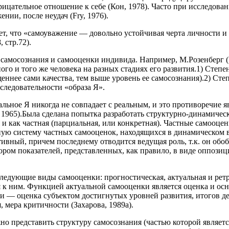
цательное отношение к себе (Кон, 1978). Часто при исследован
ии, после неудач (Fry, 1976).
т, что «самоуважение — довольно устойчивая черта личности и
 стр.72).
 самосознания и самооценки индивида. Например, М.Розенберг (
ного и того же человека на разных стадиях его развития.1) Ст
еннее сами качества, тем выше уровень ее самосознания).2) Сте
следовательности «образа Я».
льное Я никогда не совпадает с реальным, и это противоречие 
, 1965).Была сделана попытка разработать структурно-динамическ
 как частная (парциальная, или конкретная). Частные самооце
ую систему частных самооценок, находящихся в динамическом в
ивный, причем последнему отводится ведущая роль, т.к. он обо
ром показателей, представленных, как правило, в виде оппозиц
ледующие виды самооценки: прогностическая, актуальная и ре
 к ним. Функцией актуальной самооценки является оценка и ос
 — оценка субъектом достигнутых уровней развития, итогов дея
 мера критичности (Захарова, 1989а).
о представить структуру самосознания (частью которой являетс