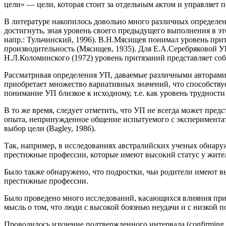
цели» — цели, которая стоит за отдельным актом и управляет 
В литературе накопилось довольно много различных определен
достигнуть, зная уровень своего предыдущего выполнения в этом
напр.: Тульчинский, 1996). В.Н.Мясищев понимал уровень прит
производительность (Мясищев, 1935). Для Е.А.Серебряковой У
Н.Л.Коломинского (1972) уровень притязаний представляет собо
Рассматривая определения УП, даваемые различными авторами, 
приобретает множество вариативных значений, что способствуе
понимание УП близкое к исходному, т.е. как уровень трудности
В то же время, следует отметить, что УП не всегда может пред
опыта, непринужденное общение испытуемого с экспериментато
выбор цели (Bagley, 1986).
Так, например, в исследованиях австралийских ученых обнар
престижные профессии, которые имеют высокий статус у жител
Было также обнаружено, что подростки, чьи родители имеют в
престижные профессии.
Было проведено много исследований, касающихся влияния притя
мысль о том, что люди с высокой боязнью неудачи и с низкой
Проводилось изучение подтвержденного интервала (confirming i