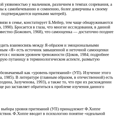
ой уязвимостью у мальчиков, различием в темпах созревания, а
ны к самобичеванию и сомнению, более доверчивы к своему
 подтверждаются оценками матерей).
вязи в семье, констатирует Б.Мейер, тем чаще обнаруживаются
 1990). Бросается в глаза, что многие исследования, в данной
 известно (Божович, 1968), что самооценка — достаточно позднее
следить взаимосвязь между Я-образом и эмоциональными
ьным «Я» есть источник завышенной и неточной самооценки
ется с низким уровнем тревожности (Цоков, 1984; подробнее
орую путаницу в терминологическом аспекте, размытую
обозначаемый как «уровень притязаний» (УП). Изучение этого
 1985). В литературе (главным образом, в отечественной) есть
дина, Залученова, 1993), а также то, что при их расхождении
ще раз заставляет обратиться к проблеме изучения данного
са выбора уровня притязаний (УП) принадлежит Ф.Хоппе
ействия. Ф.Хоппе вводит в психологию понятие «идеальной