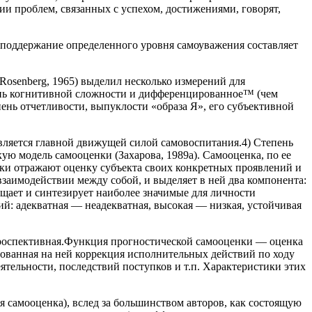
ии проблем, связанных с успехом, достижениями, говорят,
 поддержание определенного уровня самоуважения составляет
Rosenberg, 1965) выделил несколько измерений для
епень когнитивной сложности и дифференцированное™ (чем
пень отчетливости, выпуклости «образа Я», его субъективной
является главной движущей силой самовоспитания.4) Степень
ую модель самооценки (Захарова, 1989а). Самооценка, по ее
нки отражают оценку субъекта своих конкретных проявлений и
заимодействии между собой, и выделяет в ней два компонента:
бщает и синтезирует наиболее значимые для личности
ий: адекватная — неадекватная, высокая — низкая, устойчивая
троспективная.Функция прогностической самооценки — оценка
нованная на ней коррекция исполнительных действий по ходу
тельности, последствий поступков и т.п. Характеристики этих
я самооценка), вслед за большинством авторов, как состоящую