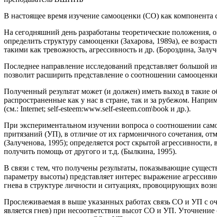
В настоящее время изучение самооценки (СО) как компонента 
На сегодняшний день разработаны теоретические положения, оп
определить структуру самооценки (Захарова, 1989а), ее возраст
такими как тревожность, агрессивность и др. (Бороздина, Залуче
Последнее направление исследований представляет большой инт
позволит расширить представление о соотношении самооценки 
Полученный результат может (и должен) иметь выход в такие о
распространенные как у нас в стране, так и за рубежом. Напр
(см.: Internet; self-esteem:www.self-esteem.com\book и др.).
При экспериментальном изучении вопроса о соотношении сам
притязаний (УП), в отличие от их гармоничного сочетания, о
(Залученова, 1995); определяется рост скрытой агрессивности
получить помощь от другого и т.д. (Былкина, 1995).
В связи с тем, что получены результаты, показывающие сущес
параметру высоты) представляет интерес выражение агрессивн
гнева в структуре личности и ситуациях, провоцирующих возникн
Прослеживаемая в выше указанных работах связь СО и УП с о
является гнев) при несоответствии высот СО и УП. Уточнение