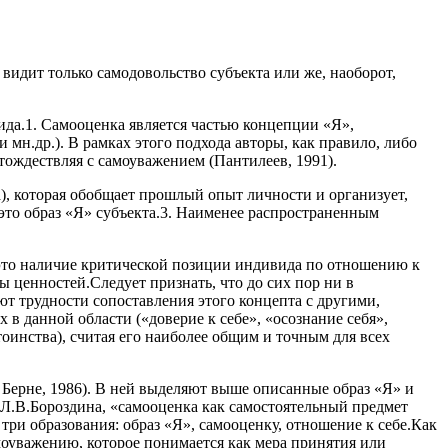
видит только самодовольство субъекта или же, наоборот,
ида.1. Самооценка является частью концепции «Я»,
и мн.др.). В рамках этого подхода авторы, как правило, либо
ождествляя с самоуважением (Пантилеев, 1991).
), которая обобщает прошлый опыт личности и организует,
 это образ «Я» субъекта.3. Наименее распространенным
— это наличие критической позиции индивида по отношению к
ы ценностей.Следует признать, что до сих пор ни в
ют трудности сопоставления этого концепта с другими,
в данной области («доверие к себе», «осознание себя»,
стоинства), считая его наиболее общим и точным для всех
 Берне, 1986). В ней выделяют выше описанные образ «Я» и
ет Л.В.Бороздина, «самооценка как самостоятельный предмет
 три образования: образ «Я», самооценку, отношение к себе.Как
амоуважению, которое понимается как мера принятия или